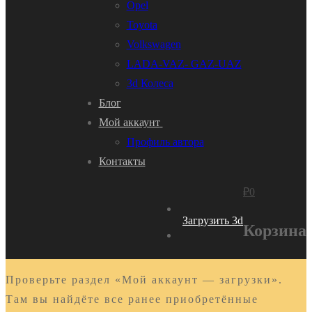
Opel
Toyota
Volkswagen
LADA-VAZ- GAZ-UAZ
3d Колеса
Блог
Мой аккаунт
Профиль автора
Контакты
₽
0
Загрузить 3d
Корзина
Проверьте раздел «Мой аккаунт — загрузки».
Там вы найдёте все ранее приобретённые