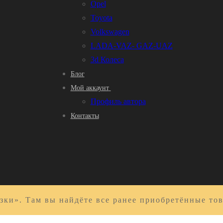
Opel
Toyota
Volkswagen
LADA-VAZ- GAZ-UAZ
3d Колеса
Блог
Мой аккаунт
Профиль автора
Контакты
зки». Там вы найдёте все ранее приобретённые то