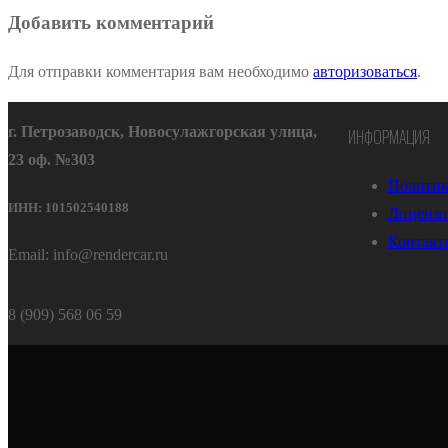
Добавить комментарий
Для отправки комментария вам необходимо
авторизоваться
.
г. Петрозаводск, Новосулажгорская улица,
ИНФОРМАЦИЯ
23 оф. №303
Политик
ИНН: 101502540188
Лицензи
Контакт
Email: info@rendercar.ru
8 (909) 568 06 59