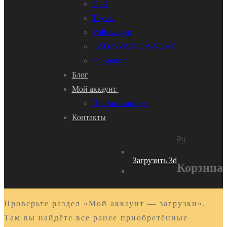
Opel
Toyota
Volkswagen
LADA-VAZ- GAZ-UAZ
3d Колеса
Блог
Мой аккаунт
Профиль автора
Контакты
₽
0
Загрузить 3d
Корзина
Проверьте раздел «Мой аккаунт — загрузки».
Там вы найдёте все ранее приобретённые