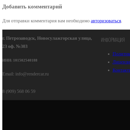
Добавить комментарий
Для отправки комментария вам необходимо
авторизоваться
.
г. Петрозаводск, Новосулажгорская улица,
ИНФОРМАЦИЯ
23 оф. №303
Политик
ИНН: 101502540188
Лицензи
Контакт
Email: info@rendercar.ru
8 (909) 568 06 59