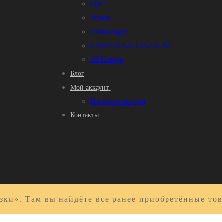
Opel
Toyota
Volkswagen
LADA-VAZ- GAZ-UAZ
3d Колеса
Блог
Мой аккаунт
Профиль автора
Контакты
зки». Там вы найдёте все ранее приобретённые то