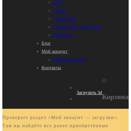
Opel
Toyota
Volkswagen
LADA-VAZ- GAZ-UAZ
3d Колеса
Блог
Мой аккаунт
Профиль автора
Контакты
₽
0
Загрузить 3d
Корзина
Проверьте раздел «Мой аккаунт — загрузки».
Там вы найдёте все ранее приобретённые