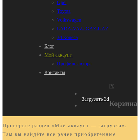
Opel
Toyota
Volkswagen
LADA-VAZ- GAZ-UAZ
3d Колеса
Блог
Мой аккаунт
Профиль автора
Контакты
₽
0
Загрузить 3d
Корзина
Проверьте раздел «Мой аккаунт — загрузки».
Там вы найдёте все ранее приобретённые