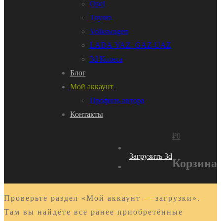
Opel
Toyota
Volkswagen
LADA-VAZ- GAZ-UAZ
3d Колеса
Блог
Мой аккаунт
Профиль автора
Контакты
₽
0
Загрузить 3d
Корзина
Проверьте раздел «Мой аккаунт — загрузки».
Там вы найдёте все ранее приобретённые