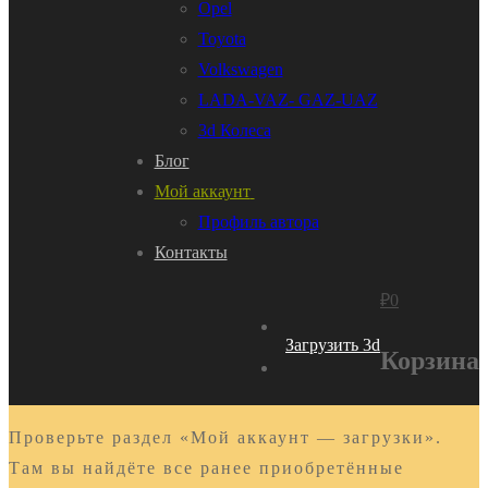
Opel
Toyota
Volkswagen
LADA-VAZ- GAZ-UAZ
3d Колеса
Блог
Мой аккаунт
Профиль автора
Контакты
₽
0
Загрузить 3d
Корзина
Проверьте раздел «Мой аккаунт — загрузки».
Там вы найдёте все ранее приобретённые