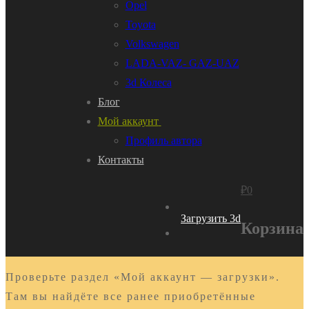
Opel
Toyota
Volkswagen
LADA-VAZ- GAZ-UAZ
3d Колеса
Блог
Мой аккаунт
Профиль автора
Контакты
₽
0
Загрузить 3d
Корзина
Проверьте раздел «Мой аккаунт — загрузки».
Там вы найдёте все ранее приобретённые