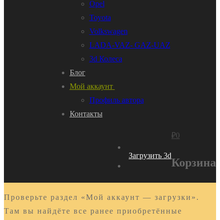
Opel
Toyota
Volkswagen
LADA-VAZ- GAZ-UAZ
3d Колеса
Блог
Мой аккаунт
Профиль автора
Контакты
₽
0
Загрузить 3d
Корзина
Проверьте раздел «Мой аккаунт — загрузки».
Там вы найдёте все ранее приобретённые