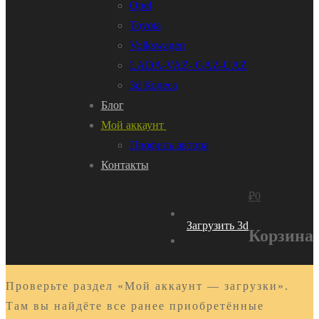
Opel
Toyota
Volkswagen
LADA-VAZ- GAZ-UAZ
3d Колеса
Блог
Мой аккаунт
Профиль автора
Контакты
₽
0
Загрузить 3d
Корзина
Проверьте раздел «Мой аккаунт — загрузки».
Там вы найдёте все ранее приобретённые