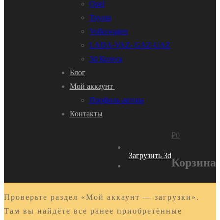
Opel
Toyota
Volkswagen
LADA-VAZ- GAZ-UAZ
3d Колеса
Блог
Мой аккаунт
Профиль автора
Контакты
₽
0
Загрузить 3d
Корзина
Проверьте раздел «Мой аккаунт — загрузки».
Там вы найдёте все ранее приобретённые