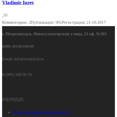
Vladimir Iurev
10
Комментарии: 2
Публикации: 991
Регистрация: 21-10-2017
г. Петрозаводск, Новосулажгорская улица, 23 оф. №303
ИНН: 101502540188
Email: info@rendercar.ru
8 (909) 568 06 59
ИНФОРМАЦИЯ
Политика конфиденциальности