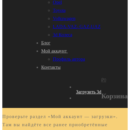
Opel
Toyota
Volkswagen
LADA-VAZ- GAZ-UAZ
3d Колеса
Блог
Мой аккаунт
Профиль автора
Контакты
₽
0
Загрузить 3d
Корзина
Проверьте раздел «Мой аккаунт — загрузки».
Там вы найдёте все ранее приобретённые