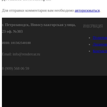
Для отправки комментария вам необходимо
авторизоваться
.
г. Петрозаводск, Новосулажгорская улица,
ИНФОРМАЦИЯ
23 оф. №303
Политик
ИНН: 101502540188
Лицензи
Контакт
Email: info@rendercar.ru
8 (909) 568 06 59