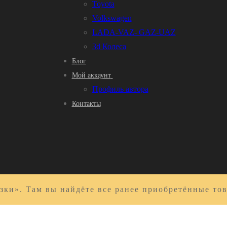
Toyota
Volkswagen
LADA-VAZ- GAZ-UAZ
3d Колеса
Блог
Мой аккаунт
Профиль автора
Контакты
зки». Там вы найдёте все ранее приобретённые то