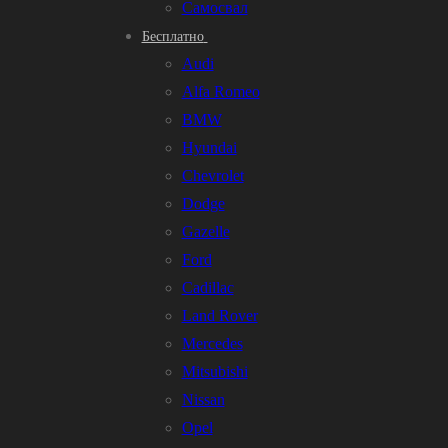
Самосвал
Бесплатно
Audi
Alfa Romeo
BMW
Hyundai
Chevrolet
Dodge
Gazelle
Ford
Cadillac
Land Rover
Mercedes
Mitsubishi
Nissan
Opel