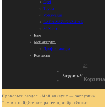
Opel
Toyota
Volkswagen
LADA-VAZ- GAZ-UAZ
3d Колеса
Блог
Мой аккаунт
Профиль автора
Контакты
₽
0
Загрузить 3d
Корзина
Проверьте раздел «Мой аккаунт — загрузки».
Там вы найдёте все ранее приобретённые