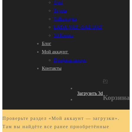
Opel
Toyota
Volkswagen
LADA-VAZ- GAZ-UAZ
3d Колеса
Блог
Мой аккаунт
Профиль автора
Контакты
₽
0
Загрузить 3d
Корзина
Проверьте раздел «Мой аккаунт — загрузки».
Там вы найдёте все ранее приобретённые