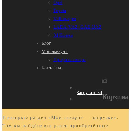
Opel
Toyota
Volkswagen
LADA-VAZ- GAZ-UAZ
3d Колеса
Блог
Мой аккаунт
Профиль автора
Контакты
₽
0
Загрузить 3d
Корзина
Проверьте раздел «Мой аккаунт — загрузки».
Там вы найдёте все ранее приобретённые