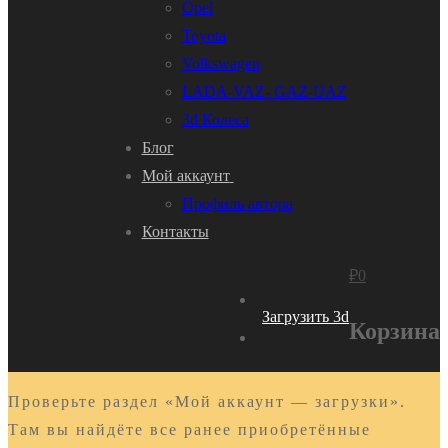
Opel
Toyota
Volkswagen
LADA-VAZ- GAZ-UAZ
3d Колеса
Блог
Мой аккаунт
Профиль автора
Контакты
₽
0
Загрузить 3d
Корзина
Проверьте раздел «Мой аккаунт — загрузки».
Там вы найдёте все ранее приобретённые