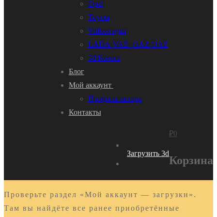
Opel
Toyota
Volkswagen
LADA-VAZ- GAZ-UAZ
3d Колеса
Блог
Мой аккаунт
Профиль автора
Контакты
₽
0
Загрузить 3d
Корзина
Проверьте раздел «Мой аккаунт — загрузки».
Там вы найдёте все ранее приобретённые