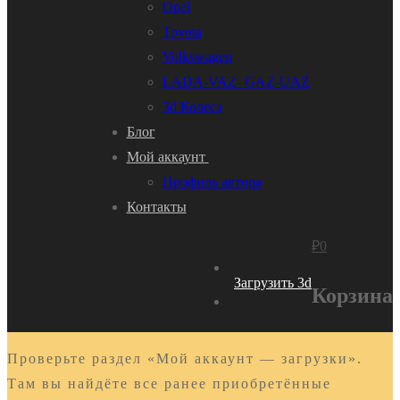
Opel
Toyota
Volkswagen
LADA-VAZ- GAZ-UAZ
3d Колеса
Блог
Мой аккаунт
Профиль автора
Контакты
₽
0
Загрузить 3d
Корзина
Проверьте раздел «Мой аккаунт — загрузки».
Там вы найдёте все ранее приобретённые