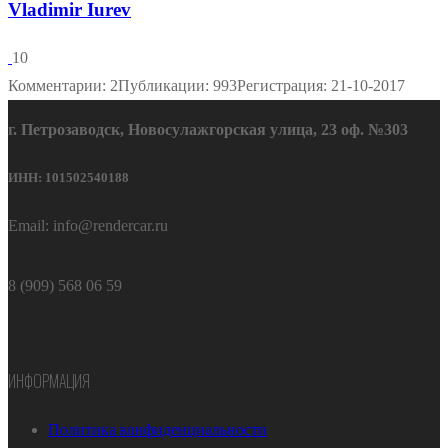
Vladimir Iurev
10
Комментарии: 2
Публикации: 993
Регистрация: 21-10-2017
г. Петрозаводск, Новосулажгорская улица, 23 оф. №303
ИНН: 101502540188
Email: info@rendercar.ru
8 (909) 568 06 59
ИНФОРМАЦИЯ
Политика конфиденциальности