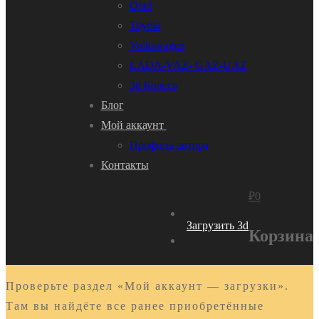
Opel
Toyota
Volkswagen
LADA-VAZ- GAZ-UAZ
3d Колеса
Блог
Мой аккаунт
Профиль автора
Контакты
₽
0
Загрузить 3d
Корзина
Проверьте раздел «Мой аккаунт — загрузки».
Там вы найдёте все ранее приобретённые