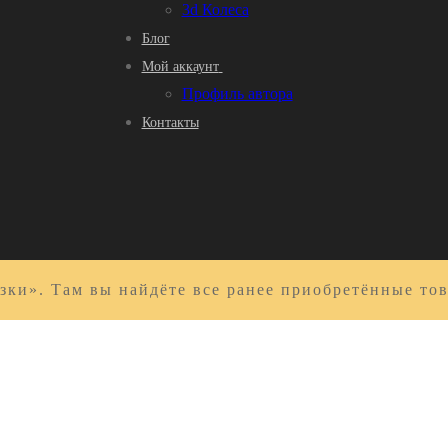
3d Колеса
Блог
Мой аккаунт
Профиль автора
Контакты
зки». Там вы найдёте все ранее приобретённые то