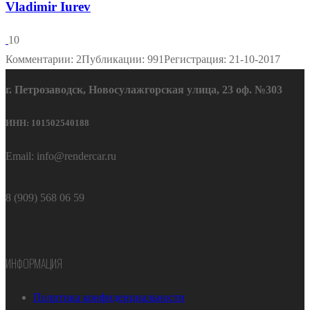
Vladimir Iurev
10
Комментарии: 2
Публикации: 991
Регистрация: 21-10-2017
г. Петрозаводск, Новосулажгорская улица, 23 оф. №303
ИНН: 101502540188
Email: info@rendercar.ru
8 (909) 568 06 59
ИНФОРМАЦИЯ
Политика конфиденциальности