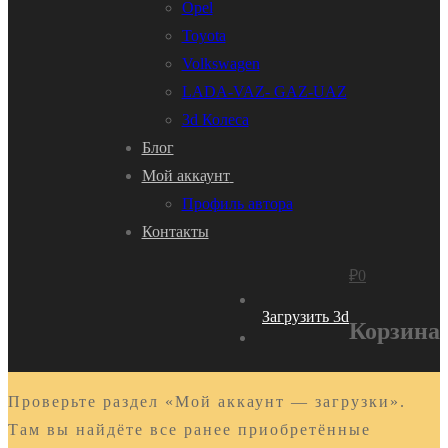
Opel
Toyota
Volkswagen
LADA-VAZ- GAZ-UAZ
3d Колеса
Блог
Мой аккаунт
Профиль автора
Контакты
₽
0
Загрузить 3d
Корзина
Проверьте раздел «Мой аккаунт — загрузки».
Там вы найдёте все ранее приобретённые