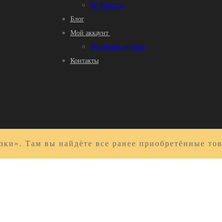
3d Колеса
Блог
Мой аккаунт
Профиль автора
Контакты
зки». Там вы найдёте все ранее приобретённые то