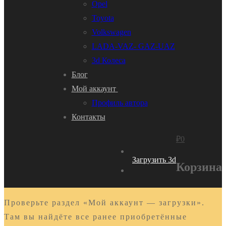
Opel
Toyota
Volkswagen
LADA-VAZ- GAZ-UAZ
3d Колеса
Блог
Мой аккаунт
Профиль автора
Контакты
₽
0
Загрузить 3d
Корзина
Проверьте раздел «Мой аккаунт — загрузки».
Там вы найдёте все ранее приобретённые