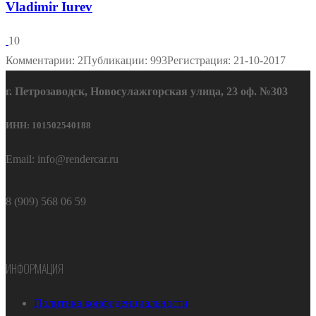
Vladimir Iurev
10
Комментарии: 2
Публикации: 993
Регистрация: 21-10-2017
г. Петрозаводск, Новосулажгорская улица, 23 оф. №303
ИНН: 101502540188
Email: info@rendercar.ru
8 (909) 568 06 59
ИНФОРМАЦИЯ
Политика конфиденциальности