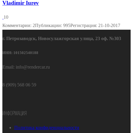
Vladimir Iurev
10
Комментарии: 2
Публикации: 995
Регистрация: 21-10-2017
г. Петрозаводск, Новосулажгорская улица, 23 оф. №303
ИНН: 101502540188
Email: info@rendercar.ru
8 (909) 568 06 59
ИНФОРМАЦИЯ
Политика конфиденциальности