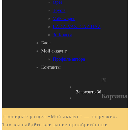
Opel
Toyota
Volkswagen
LADA-VAZ- GAZ-UAZ
3d Колеса
Блог
Мой аккаунт
Профиль автора
Контакты
₽
0
Загрузить 3d
Корзина
Проверьте раздел «Мой аккаунт — загрузки».
Там вы найдёте все ранее приобретённые