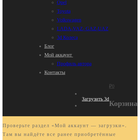
Opel
Toyota
Volkswagen
LADA-VAZ- GAZ-UAZ
3d Колеса
Блог
Мой аккаунт
Профиль автора
Контакты
₽
0
Загрузить 3d
Корзина
Проверьте раздел «Мой аккаунт — загрузки».
Там вы найдёте все ранее приобретённые