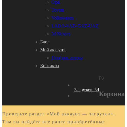
Opel
Toyota
Volkswagen
LADA-VAZ- GAZ-UAZ
3d Колеса
Блог
Мой аккаунт
Профиль автора
Контакты
₽
0
Загрузить 3d
Корзина
Проверьте раздел «Мой аккаунт — загрузки».
Там вы найдёте все ранее приобретённые