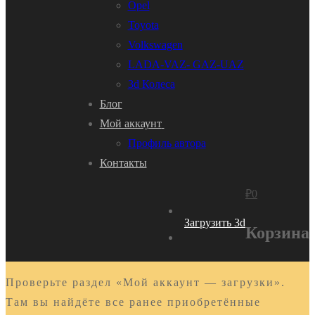
Opel
Toyota
Volkswagen
LADA-VAZ- GAZ-UAZ
3d Колеса
Блог
Мой аккаунт
Профиль автора
Контакты
₽
0
Загрузить 3d
Корзина
Проверьте раздел «Мой аккаунт — загрузки».
Там вы найдёте все ранее приобретённые