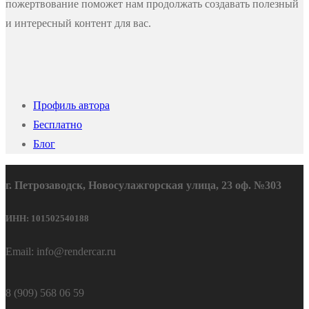
пожертвование поможет нам продолжать создавать полезный
и интересный контент для вас.
Профиль автора
Бесплатно
Блог
г. Петрозаводск, Новосулажгорская улица, 23 оф. №303
ИНН: 101502540188
Email: info@rendercar.ru
8 (909) 568 06 59