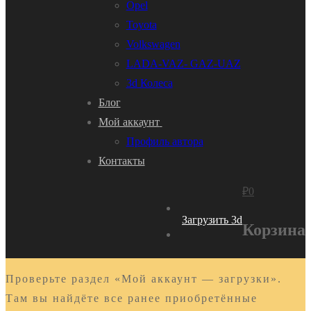
Opel
Toyota
Volkswagen
LADA-VAZ- GAZ-UAZ
3d Колеса
Блог
Мой аккаунт
Профиль автора
Контакты
₽
0
Загрузить 3d
Корзина
Проверьте раздел «Мой аккаунт — загрузки».
Там вы найдёте все ранее приобретённые