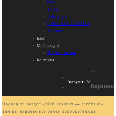
Opel
Toyota
Volkswagen
LADA-VAZ- GAZ-UAZ
3d Колеса
Блог
Мой аккаунт
Профиль автора
Контакты
₽
0
Загрузить 3d
Корзина
Проверьте раздел «Мой аккаунт — загрузки».
Там вы найдёте все ранее приобретённые