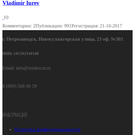
Vladimir Iurev
10
Комментарии: 2
Публикации: 991
Регистрация: 21-10-2017
г. Петрозаводск, Новосулажгорская улица, 23 оф. №303
ИНН: 101502540188
Email: info@rendercar.ru
8 (909) 568 06 59
ИНФОРМАЦИЯ
Политика конфиденциальности