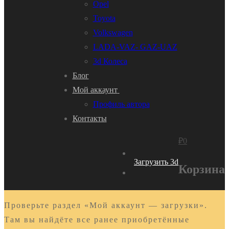
Opel
Toyota
Volkswagen
LADA-VAZ- GAZ-UAZ
3d Колеса
Блог
Мой аккаунт
Профиль автора
Контакты
₽
0
Загрузить 3d
Корзина
Проверьте раздел «Мой аккаунт — загрузки».
Там вы найдёте все ранее приобретённые