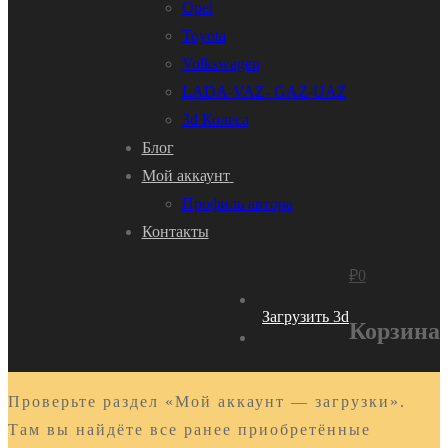
Opel
Toyota
Volkswagen
LADA-VAZ- GAZ-UAZ
3d Колеса
Блог
Мой аккаунт
Профиль автора
Контакты
₽
0
Загрузить 3d
Корзина
Проверьте раздел «Мой аккаунт — загрузки».
Там вы найдёте все ранее приобретённые