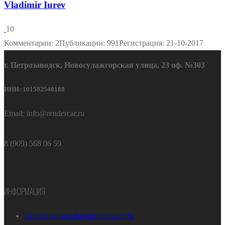
Vladimir Iurev
10
Комментарии: 2
Публикации: 991
Регистрация: 21-10-2017
г. Петрозаводск, Новосулажгорская улица, 23 оф. №303
ИНН: 101502540188
Email: info@rendercar.ru
8 (909) 568 06 59
ИНФОРМАЦИЯ
Политика конфиденциальности