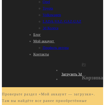
Opel
Toyota
Volkswagen
LADA-VAZ- GAZ-UAZ
3d Колеса
Блог
Мой аккаунт
Профиль автора
Контакты
₽
0
Загрузить 3d
Корзина
Проверьте раздел «Мой аккаунт — загрузки».
Там вы найдёте все ранее приобретённые