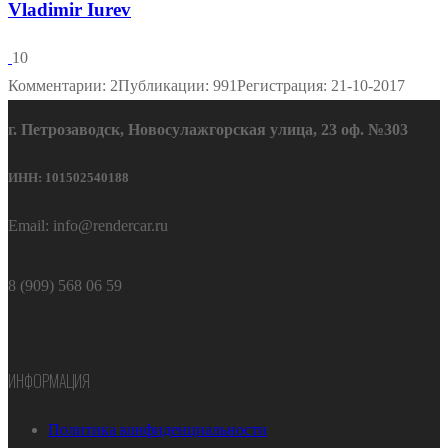
Vladimir Iurev
10
Комментарии: 2
Публикации: 991
Регистрация: 21-10-2017
г. Петрозаводск, Новосулажгорская улица, 23 оф. №303
ИНН: 101502540188
Email: info@rendercar.ru
8 (909) 568 06 59
ИНФОРМАЦИЯ
Политика конфиденциальности