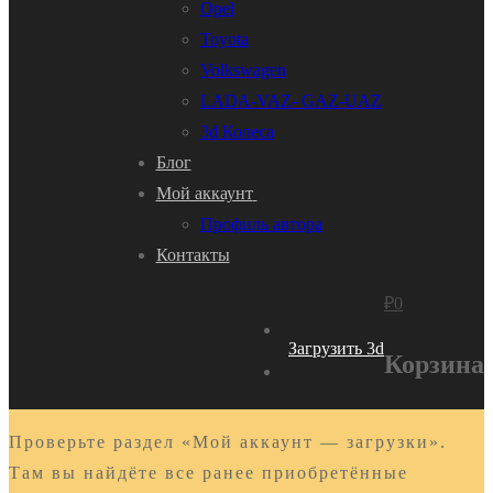
Opel
Toyota
Volkswagen
LADA-VAZ- GAZ-UAZ
3d Колеса
Блог
Мой аккаунт
Профиль автора
Контакты
₽
0
Загрузить 3d
Корзина
Проверьте раздел «Мой аккаунт — загрузки».
Там вы найдёте все ранее приобретённые