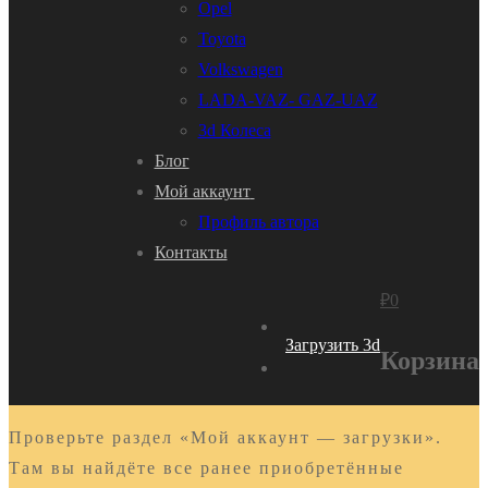
Opel
Toyota
Volkswagen
LADA-VAZ- GAZ-UAZ
3d Колеса
Блог
Мой аккаунт
Профиль автора
Контакты
₽
0
Загрузить 3d
Корзина
Проверьте раздел «Мой аккаунт — загрузки».
Там вы найдёте все ранее приобретённые