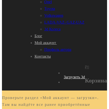
Opel
Toyota
Volkswagen
LADA-VAZ- GAZ-UAZ
3d Колеса
Блог
Мой аккаунт
Профиль автора
Контакты
₽
0
Загрузить 3d
Корзина
Проверьте раздел «Мой аккаунт — загрузки».
Там вы найдёте все ранее приобретённые