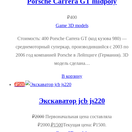
Porsche Carrera GT midpoly
₽
400
Game 3D models
Стоимость: 400 Porsche Carrera GT (код кузова 980) —
среднемоторный суперкар, производившийся с 2003 по
2006 год компанией Porsche в Лейпциге (Германия). 3D
модель сделана…
В корзину
-
₽
500
Экскаватор jcb js220
₽
2000
Первоначальная цена составляла
₽2000.
₽
1500
Текущая цена: ₽1500.