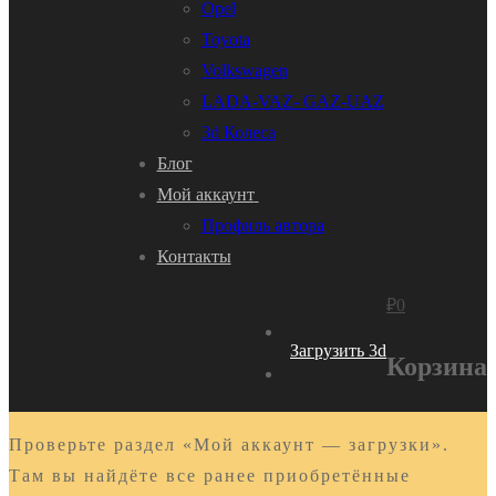
Opel
Toyota
Volkswagen
LADA-VAZ- GAZ-UAZ
3d Колеса
Блог
Мой аккаунт
Профиль автора
Контакты
₽
0
Загрузить 3d
Корзина
Проверьте раздел «Мой аккаунт — загрузки».
Там вы найдёте все ранее приобретённые