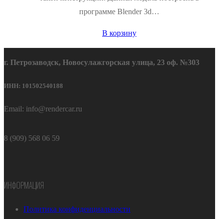
программе Blender 3d…
В корзину
г. Петрозаводск, Новосулажгорская улица, 23 оф. №303
ИНН: 101502540188
Email: info@rendercar.ru
8 (909) 568 06 59
ИНФОРМАЦИЯ
Политика конфиденциальности