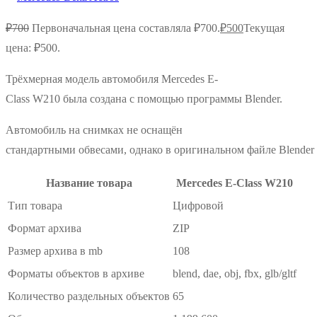
₽
700
Первоначальная цена составляла ₽700.
₽
500
Текущая
цена: ₽500.
Трёхмерная
модель
автомобиля
Mercedes
E-
Class
W210
была
создана
с
помощью
программы
Blender.
Автомобиль на снимках
не
оснащён
стандартными
обвесами,
однако
в
оригинальном
файле
Blender
Название товара
Mercedes E-Class W210
Тип товара
Цифровой
Формат архива
ZIP
Размер архива в mb
108
Форматы объектов в архиве
blend, dae, obj, fbx, glb/gltf
Количество раздельных объектов
65