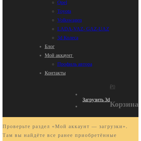
Opel
Toyota
Volkswagen
LADA-VAZ- GAZ-UAZ
3d Колеса
Блог
Мой аккаунт
Профиль автора
Контакты
₽
0
Загрузить 3d
Корзина
Проверьте раздел «Мой аккаунт — загрузки».
Там вы найдёте все ранее приобретённые