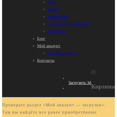
Opel
Toyota
Volkswagen
LADA-VAZ- GAZ-UAZ
3d Колеса
Блог
Мой аккаунт
Профиль автора
Контакты
₽
0
Загрузить 3d
Корзина
Проверьте раздел «Мой аккаунт — загрузки».
Там вы найдёте все ранее приобретённые