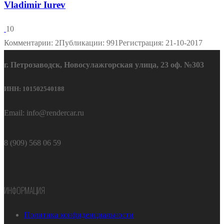
Vladimir Iurev
10
Комментарии: 2
Публикации: 991
Регистрация: 21-10-2017
г. Петрозаводск, Новосулажгорская улица, 23 оф. №303
ИНН: 101502540188
Email: info@rendercar.ru
8 (909) 568 06 59
ИНФОРМАЦИЯ
Политика конфиденциальности