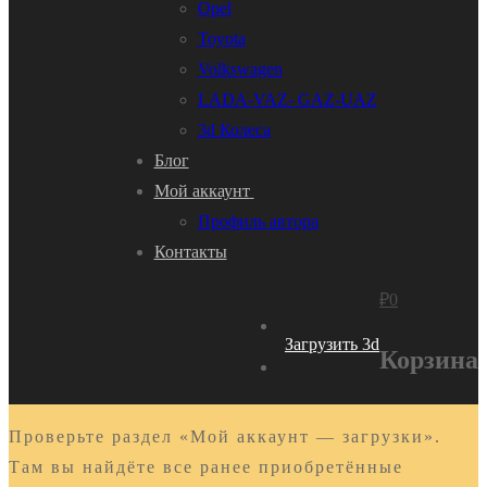
Opel
Toyota
Volkswagen
LADA-VAZ- GAZ-UAZ
3d Колеса
Блог
Мой аккаунт
Профиль автора
Контакты
₽
0
Загрузить 3d
Корзина
Проверьте раздел «Мой аккаунт — загрузки».
Там вы найдёте все ранее приобретённые