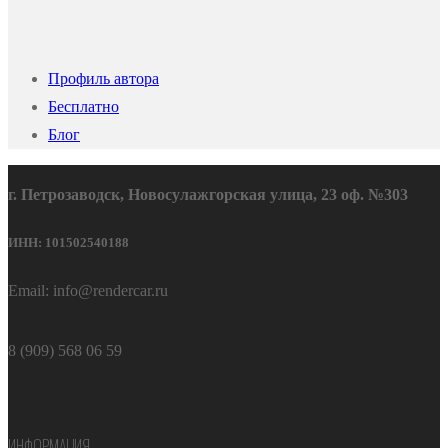
Профиль автора
Бесплатно
Блог
г. Петрозаводск, Новосулажгорская улица, 23 оф. №303
ИНН: 101502540188
Email: info@rendercar.ru
8 (909) 568 06 59
ИНФОРМАЦИЯ