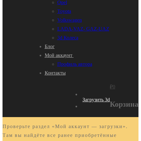
Opel
Toyota
Volkswagen
LADA-VAZ- GAZ-UAZ
3d Колеса
Блог
Мой аккаунт
Профиль автора
Контакты
₽
0
Загрузить 3d
Корзина
Проверьте раздел «Мой аккаунт — загрузки».
Там вы найдёте все ранее приобретённые