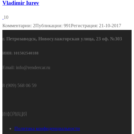
Vladimir Iurev
10
Комментарии: 2
Публикации: 991
Регистрация: 21-10-2017
г. Петрозаводск, Новосулажгорская улица, 23 оф. №303
ИНН: 101502540188
Email: info@rendercar.ru
8 (909) 568 06 59
ИНФОРМАЦИЯ
Политика конфиденциальности