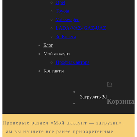
Opel
Toyota
Volkswagen
LADA-VAZ- GAZ-UAZ
3d Колеса
Блог
Мой аккаунт
Профиль автора
Контакты
₽
0
Загрузить 3d
Корзина
Проверьте раздел «Мой аккаунт — загрузки».
Там вы найдёте все ранее приобретённые