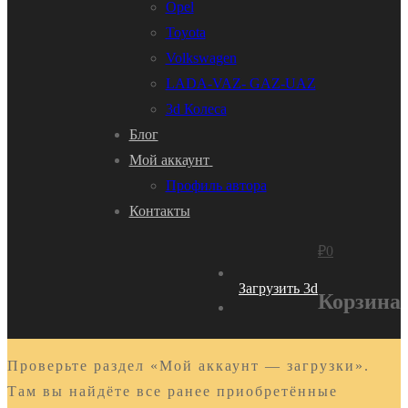
Opel
Toyota
Volkswagen
LADA-VAZ- GAZ-UAZ
3d Колеса
Блог
Мой аккаунт
Профиль автора
Контакты
₽
0
Загрузить 3d
Корзина
Проверьте раздел «Мой аккаунт — загрузки».
Там вы найдёте все ранее приобретённые