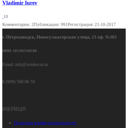
Vladimir Iurev
10
Комментарии: 2
Публикации: 991
Регистрация: 21-10-2017
г. Петрозаводск, Новосулажгорская улица, 23 оф. №303
ИНН: 101502540188
Email: info@rendercar.ru
8 (909) 568 06 59
ИНФОРМАЦИЯ
Политика конфиденциальности