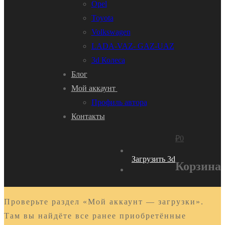
Opel
Toyota
Volkswagen
LADA-VAZ- GAZ-UAZ
3d Колеса
Блог
Мой аккаунт
Профиль автора
Контакты
₽
0
Загрузить 3d
Корзина
Проверьте раздел «Мой аккаунт — загрузки».
Там вы найдёте все ранее приобретённые