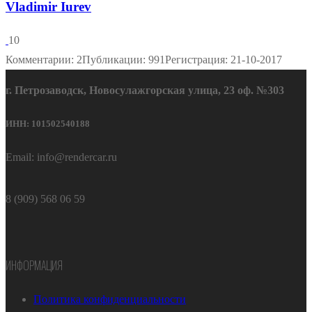
Vladimir Iurev
10
Комментарии: 2
Публикации: 991
Регистрация: 21-10-2017
г. Петрозаводск, Новосулажгорская улица, 23 оф. №303
ИНН: 101502540188
Email: info@rendercar.ru
8 (909) 568 06 59
ИНФОРМАЦИЯ
Политика конфиденциальности