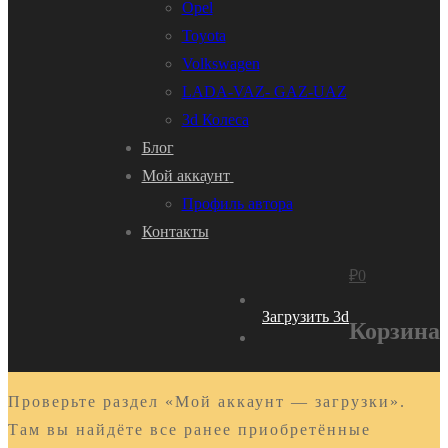
Opel
Toyota
Volkswagen
LADA-VAZ- GAZ-UAZ
3d Колеса
Блог
Мой аккаунт
Профиль автора
Контакты
₽
0
Загрузить 3d
Корзина
Проверьте раздел «Мой аккаунт — загрузки».
Там вы найдёте все ранее приобретённые