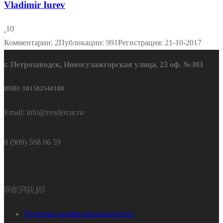
Vladimir Iurev
10
Комментарии: 2
Публикации: 991
Регистрация: 21-10-2017
г. Петрозаводск, Новосулажгорская улица, 23 оф. №303
ИНН: 101502540188
Email: info@rendercar.ru
8 (909) 568 06 59
ИНФОРМАЦИЯ
Политика конфиденциальности