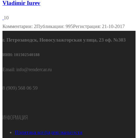
Vladimir Iurev
10
Комментарии: 2
Публикации: 995
Регистрация: 21-10-2017
г. Петрозаводск, Новосулажгорская улица, 23 оф. №303
ИНН: 101502540188
Email: info@rendercar.ru
8 (909) 568 06 59
ИНФОРМАЦИЯ
Политика конфиденциальности