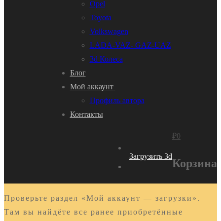
Opel
Toyota
Volkswagen
LADA-VAZ- GAZ-UAZ
3d Колеса
Блог
Мой аккаунт
Профиль автора
Контакты
₽
0
Загрузить 3d
Корзина
Проверьте раздел «Мой аккаунт — загрузки».
Там вы найдёте все ранее приобретённые