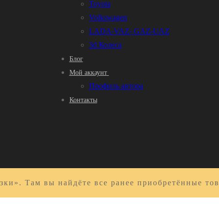
Toyota
Volkswagen
LADA-VAZ- GAZ-UAZ
3d Колеса
Блог
Мой аккаунт
Профиль автора
Контакты
зки». Там вы найдёте все ранее приобретённые то