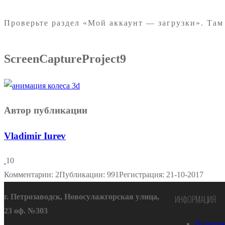
Проверьте раздел «Мой аккаунт — загрузки». Там
ScreenCaptureProject9
Автор публикации
Vladimir Iurev
10
Комментарии: 2
Публикации: 991
Регистрация: 21-10-2017
г. Петрозаводск, Новосулажгорская улица,
ИНФОРМАЦИЯ
23 оф. №303
Политик