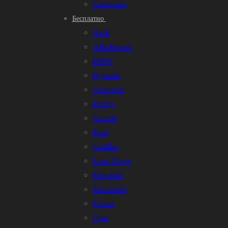
Самосвал
Бесплатно
Audi
Alfa Romeo
BMW
Hyundai
Chevrolet
Dodge
Gazelle
Ford
Cadillac
Land Rover
Mercedes
Mitsubishi
Nissan
Opel