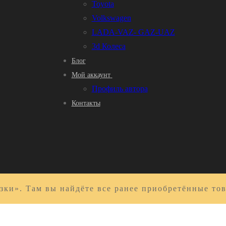
Toyota
Volkswagen
LADA-VAZ- GAZ-UAZ
3d Колеса
Блог
Мой аккаунт
Профиль автора
Контакты
зки». Там вы найдёте все ранее приобретённые то