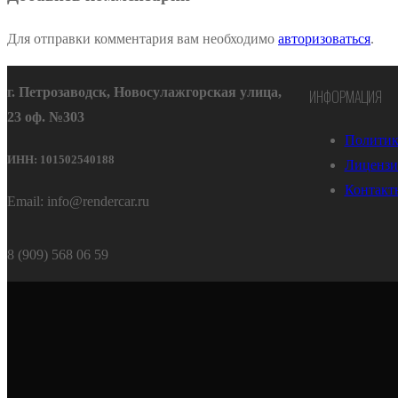
Для отправки комментария вам необходимо
авторизоваться
.
г. Петрозаводск, Новосулажгорская улица,
ИНФОРМАЦИЯ
23 оф. №303
Политик
ИНН: 101502540188
Лицензи
Контакт
Email: info@rendercar.ru
8 (909) 568 06 59