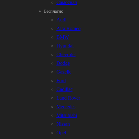
Самосвал
Бесплатно
Audi
Alfa Romeo
BMW
Hyundai
Chevrolet
Dodge
Gazelle
Ford
Cadillac
Land Rover
Mercedes
Mitsubishi
Nissan
Opel