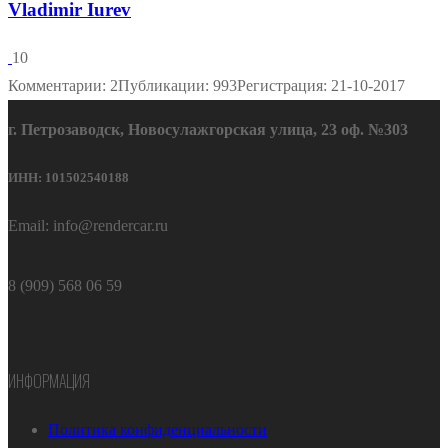
Vladimir Iurev
10
Комментарии: 2
Публикации: 993
Регистрация: 21-10-2017
г. Петрозаводск, Новосулажгорская улица, 23 оф. №303
ИНН: 101502540188
Email: info@rendercar.ru
8 (909) 568 06 59
ИНФОРМАЦИЯ
Политика конфиденциальности